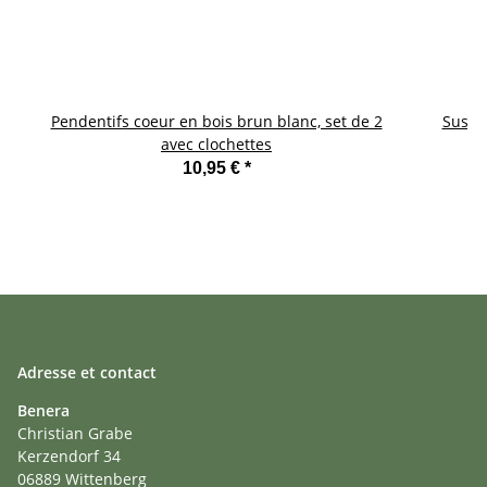
Pendentifs coeur en bois brun blanc, set de 2
Suspen
avec clochettes
10,95 €
*
Adresse et contact
Benera
Christian Grabe
Kerzendorf 34
06889 Wittenberg