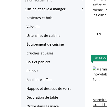
Salon accueillant
sifflet e
Cuisine et salle à manger
thème, le
les cuis
Assiettes et bols
Vaisselle
Tri
Ustensiles de cuisine
Équipement de cuisine
Cruches et vases
EN STOC
Bols et paniers
En bois
Bouilloire sifflet
Nappes et dessous de verre
Décoration de table
Marmite 
Grand | 
Ordre dans l'espace