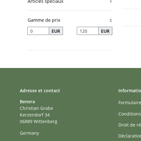
Articles spéciaux
Gamme de prix
EUR
EUR
Adresse et contact
Informati
Benera
Formulaire
Christian Grabe
Conditions
Kerzendorf 34
06889 Wittenberg
Droit de ré
Germany
Déclaratio