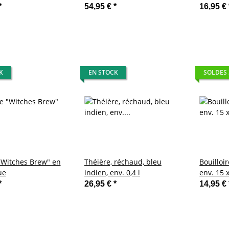
x induction
mamelonné | Ø 28/24 cm
*
54,95 €
*
16,95 €
 Spaghetti Nouilles
K
EN STOCK
SOLDES
"Witches Brew" en
Théière, réchaud, bleu
Bouilloir
ue
indien, env. 0,4 l
env. 15 
*
26,95 €
*
14,95 €