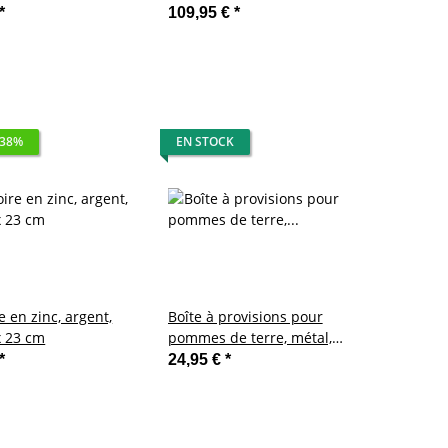
*
109,95 €
*
 38%
EN STOCK
e en zinc, argent,
Boîte à provisions pour
x 23 cm
pommes de terre, métal,
crème
*
24,95 €
*