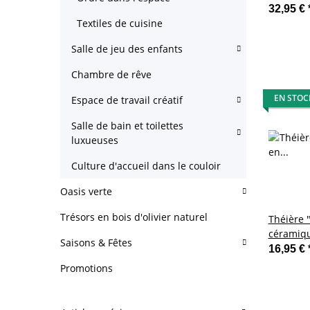
tous feu
32,95 €
Asperges
Textiles de cuisine
Soupe
Salle de jeu des enfants
Chambre de rêve
EN STOC
Espace de travail créatif
Salle de bain et toilettes
luxueuses
Culture d'accueil dans le couloir
Oasis verte
Trésors en bois d'olivier naturel
Théière 
céramiq
Saisons & Fêtes
16,95 €
Promotions