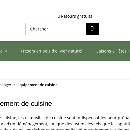
Retours gratuits
te
Trésors en bois d'olivier naturel
Saisons & Fêtes
 manger
Équipement de cuisine
ement de cuisine
 cuisine, les ustensiles de cuisine sont indispensables pour prépa
lors d'un déménagement, lorsque des ustensiles tels que les spatule
s de cuisine, les tâches sont accomplies plus rapidement et de mani