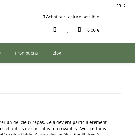
FR
Achat sur facture possible
0,00 €
Promotions
Blog
rer un délicieux repas. Cela devient particulièrement
s et autres ne sont plus retrouvables. Avec certains
ère plus fiable. Casseroles, poêles, bouilloires à