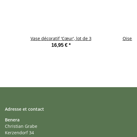
Vase décoratif 'Cœur', lot de 3
Oiseaux
16,95 €
*
Adresse et contact
Benera
Christian Grabe
Kerzendorf 34