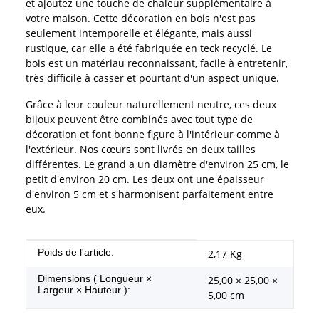
et ajoutez une touche de chaleur supplémentaire à
votre maison. Cette décoration en bois n'est pas
seulement intemporelle et élégante, mais aussi
rustique, car elle a été fabriquée en teck recyclé. Le
bois est un matériau reconnaissant, facile à entretenir,
très difficile à casser et pourtant d'un aspect unique.
Grâce à leur couleur naturellement neutre, ces deux
bijoux peuvent être combinés avec tout type de
décoration et font bonne figure à l'intérieur comme à
l'extérieur. Nos cœurs sont livrés en deux tailles
différentes. Le grand a un diamètre d'environ 25 cm, le
petit d'environ 20 cm. Les deux ont une épaisseur
d'environ 5 cm et s'harmonisent parfaitement entre
eux.
#productDetails.itemInformation#
#productDetails.itemValue#
Poids de l'article:
2,17
Kg
Dimensions ( Longueur ×
25,00 × 25,00 ×
Largeur × Hauteur ):
5,00 cm