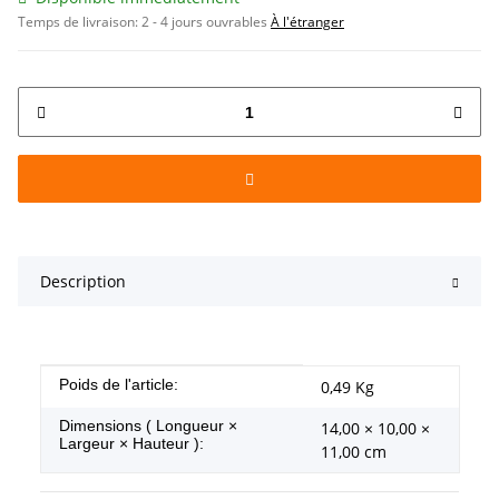
Temps de livraison:
2 - 4 jours ouvrables
À l'étranger
Description
#productDetails.itemInformation#
#productDetails.itemValue#
Poids de l'article:
0,49
Kg
Dimensions ( Longueur ×
14,00 × 10,00 ×
Largeur × Hauteur ):
11,00 cm