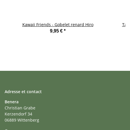
Kawaii Friends - Gobelet renard Hiro
Tass
9,95 €
*
Adresse et contact
Benera
Christian Grabe
Kerzendorf 34
06889 Wittenberg