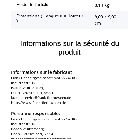
#productDetails.itemInformation#
#productDetails.itemValue#
Poids de l'article:
0,13
Kg
Dimensions ( Longueur × Hauteur
9,00 × 9,00
):
cm
Informations sur la sécurité du
produit
Informations sur le fabricant:
Frank Handelsgesellschaft mbH & Co. KG
Industriestr. 16
Baden-Württemberg
Dahn, Deutschland, 66994
kundenservice@frank-flechtwaren.de
https://www.frank-flechtwaren.de
Personne responsable:
Frank Handelsgesellschaft mbH & Co. KG
Industriestr. 16
Baden-Württemberg
Dahn, Deutschland, 66994
kundenservice@frank-flechtwaren.de