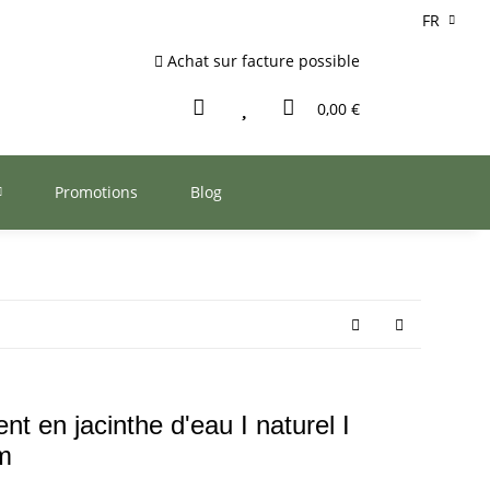
FR
Achat sur facture possible
0,00 €
Promotions
Blog
t en jacinthe d'eau I naturel I
cm