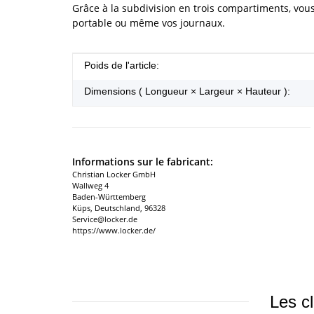
Grâce à la subdivision en trois compartiments, vo
portable ou même vos journaux.
#productDetails.itemInformation#
#productDetails.itemValue#
Poids de l'article:
Dimensions ( Longueur × Largeur × Hauteur ):
Informations sur le fabricant:
Christian Locker GmbH
Wallweg 4
Baden-Württemberg
Küps, Deutschland, 96328
Service@locker.de
https://www.locker.de/
Les cl