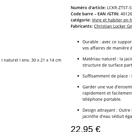
Numéro d'article:
LCKR-ZTST-
Code barre – EAN /GTIN:
4012
catégorie:
Vivre et habiter en
Fabricants:
Christian Locker 
Durable : avec ce suppor
vos affaires de manière 
Matériau naturel : la jac
structure de surface part
Suffisamment de place : 
Garder une vue d'ensemb
rapidement et facilement
téléphone portable.
Design attrayant : Outre 
jacinthe d'eau séduit ég
22,95 €