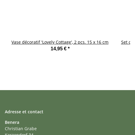
Vase décoratif 'Lovely Cottage', 2 pcs. 15 x 16 cm
Set de 
14,95 €
*
Adresse et contact
Benera
Christian Grabe
Kerzendorf 34