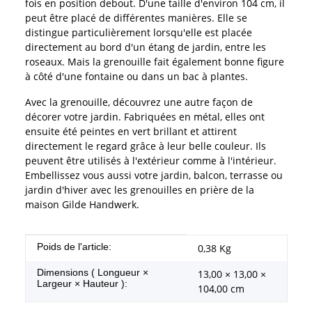
fois en position debout. D'une taille d'environ 104 cm, il
peut être placé de différentes manières. Elle se
distingue particulièrement lorsqu'elle est placée
directement au bord d'un étang de jardin, entre les
roseaux. Mais la grenouille fait également bonne figure
à côté d'une fontaine ou dans un bac à plantes.
Avec la grenouille, découvrez une autre façon de
décorer votre jardin. Fabriquées en métal, elles ont
ensuite été peintes en vert brillant et attirent
directement le regard grâce à leur belle couleur. Ils
peuvent être utilisés à l'extérieur comme à l'intérieur.
Embellissez vous aussi votre jardin, balcon, terrasse ou
jardin d'hiver avec les grenouilles en prière de la
maison Gilde Handwerk.
#productDetails.itemInformation#
#productDetails.itemValue#
Poids de l'article:
0,38
Kg
Dimensions ( Longueur ×
13,00 × 13,00 ×
Largeur × Hauteur ):
104,00 cm