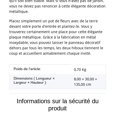
qu'il soit bien stable. Mais si vous n'avez pas de jardin,
vous ne devez pas renoncer à cette élégante décoration
métallique.
Placez simplement un pot de fleurs avec de la terre
devant votre porte d'entrée et plantez-le. Vous y
trouverez certainement une place pour cette élégante
plaque métallique. Grâce à la fabrication en métal
inoxydable, vous pouvez laisser le panneau décoratif
dehors par tous les temps, les deux hiboux tiennent le
coup et accueillent aimablement chaque invité.
#productDetails.itemInformation#
#productDetails.itemValue#
Poids de l'article:
0,70
Kg
Dimensions ( Longueur ×
8,00 × 30,00 ×
Largeur × Hauteur ):
135,00 cm
Informations sur la sécurité du
produit