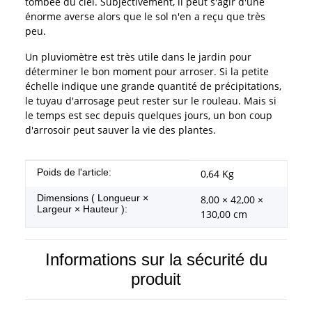
tombée du ciel. Subjectivement, il peut s'agir d'une
énorme averse alors que le sol n'en a reçu que très
peu.
Un pluviomètre est très utile dans le jardin pour
déterminer le bon moment pour arroser. Si la petite
échelle indique une grande quantité de précipitations,
le tuyau d'arrosage peut rester sur le rouleau. Mais si
le temps est sec depuis quelques jours, un bon coup
d'arrosoir peut sauver la vie des plantes.
#productDetails.itemInformation#
#productDetails.itemValue#
Poids de l'article:
0,64
Kg
Dimensions ( Longueur ×
8,00 × 42,00 ×
Largeur × Hauteur ):
130,00 cm
Informations sur la sécurité du
produit