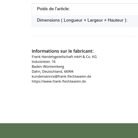
#productDetails.itemInformation#
#productDetails.itemValue#
Poids de l'article:
Dimensions ( Longueur × Largeur × Hauteur ):
Informations sur le fabricant:
Frank Handelsgesellschaft mbH & Co. KG
Industriestr. 16
Baden-Württemberg
Dahn, Deutschland, 66994
kundenservice@frank-flechtwaren.de
https://www.frank-flechtwaren.de