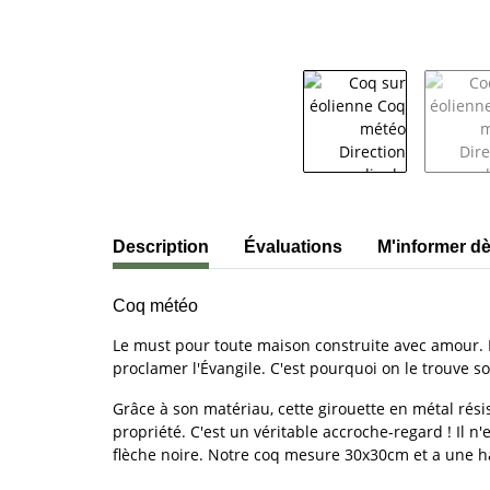
#productDetails.showMoreTabs#
Description
Évaluations
M'informer dès
Coq météo
Le must pour toute maison construite avec amour. L
proclamer l'Évangile. C'est pourquoi on le trouve so
Grâce à son matériau, cette girouette en métal résis
propriété. C'est un véritable accroche-regard ! Il 
flèche noire. Notre coq mesure 30x30cm et a une ha