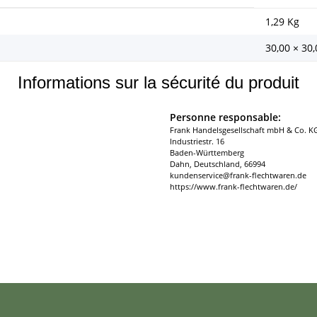
1,29
Kg
30,00 × 30
Informations sur la sécurité du produit
Personne responsable:
Frank Handelsgesellschaft mbH & Co. K
Industriestr. 16
Baden-Württemberg
Dahn, Deutschland, 66994
kundenservice@frank-flechtwaren.de
https://www.frank-flechtwaren.de/