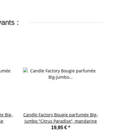
vants :
e Big-
Candle Factory Bougie parfumée Big-
Candle Fa
se
Jumbo "Citrus Paradise", mandarine
Mini-Jum
19,95 €
*