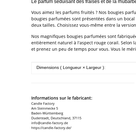
Le parfum séduisant des fraises et de la rhubarb
Vous aimez les parfums fruités ? Nos bougies parf
bougies parfumées sont présentées dans un bocal 
deux tailles. Choisissez vous-même entre la version 
Nos magnifiques bougies parfumées sont fabriquées 
entièrement naturel à l'aspect rouge corail. Selon 
et prenez un peu de temps pour vous. Vous le méri
#productDetails.itemInformation#
#productDetails.itemValue#
Dimensions ( Longueur × Largeur ):
Informations sur le fabricant:
Candle Factory
Am Steinmecke 5
Baden-Württemberg
Duderstadt, Deutschland, 37115
info@candle-factory.de
https://candle-factory.de/