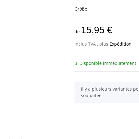
Größe
15,95 €
de
inclus TVA , plus
Expédition
Disponible immédiatement
x
Il y a plusieurs variantes po
souhaitée.