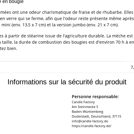
e en bougie
umées ont une odeur charismatique de fraise et de rhubarbe. Elles
en verre qui se ferme, afin que l'odeur reste présente même aprè
mini (env. 13,5 x 7 cm) et la version jumbo (env. 21 x 7 cm).
à partir de stéarine issue de l'agriculture durable. La mèche est
la taille, la durée de combustion des bougies est d'environ 70 h à
tez bien.
7
Informations sur la sécurité du produit
Personne responsable:
Candle Factory
Am Steinmecke 5
Baden-Württemberg
Duderstadt, Deutschland, 37115
info@candle-factory.de
https://candle-factory.de/