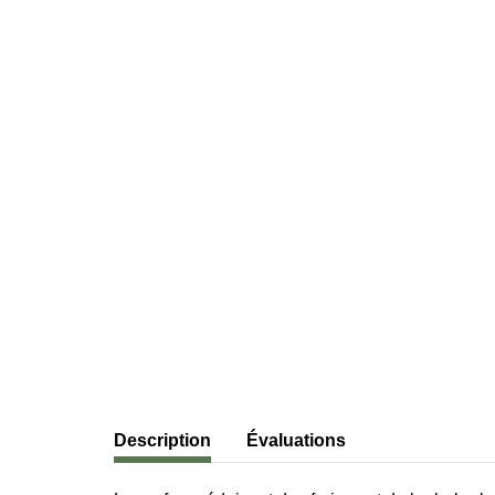
#productDetails.showMoreTabs#
Description
Évaluations