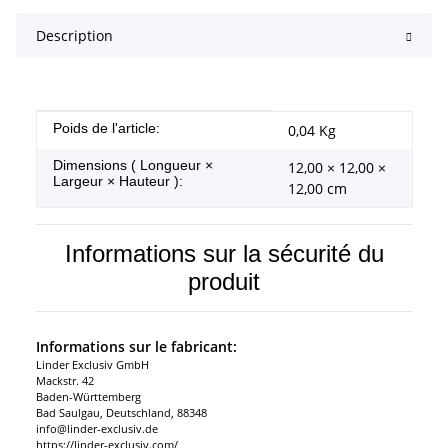
Description
#productDetails.itemInformation#
#productDetails.itemValue#
Poids de l'article:
0,04
Kg
Dimensions ( Longueur ×
12,00 × 12,00 ×
Largeur × Hauteur ):
12,00 cm
Informations sur la sécurité du
produit
Informations sur le fabricant:
Linder Exclusiv GmbH
Mackstr. 42
Baden-Württemberg
Bad Saulgau, Deutschland, 88348
info@linder-exclusiv.de
https://linder-exclusiv.com/