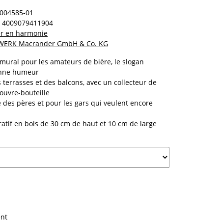
004585-01
4009079411904
ter en harmonie
WERK Macrander GmbH & Co. KG
mural pour les amateurs de bière, le slogan
onne humeur
 terrasses et des balcons, avec un collecteur de
'ouvre-bouteille
e des pères et pour les gars qui veulent encore
tif en bois de 30 cm de haut et 10 cm de large
nt