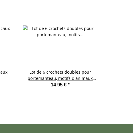
caux
Lot de 6 crochets doubles pour
Lapin Hasi 
portemanteau, motifs d'animaux
amusants
14,95 €
*