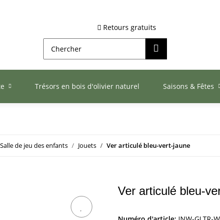
Retours gratuits
te
Trésors en bois d'olivier naturel
Saisons & Fêtes
Salle de jeu des enfants
Jouets
Ver articulé bleu-vert-jaune
Ver articulé bleu-ve
Numéro d'article:
INW-GLTR-