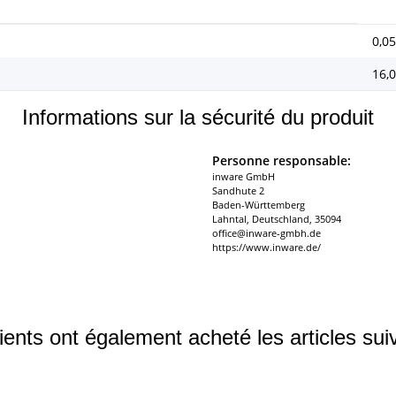
0,05
16,
Informations sur la sécurité du produit
Personne responsable:
inware GmbH
Sandhute 2
Baden-Württemberg
Lahntal, Deutschland, 35094
office@inware-gmbh.de
https://www.inware.de/
ients ont également acheté les articles sui