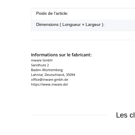
#productDetails.itemInformation#
#productDetails.itemValue#
Poids de l'article:
Dimensions ( Longueur × Largeur ):
Informations sur le fabricant:
inware GmbH
Sandhute 2
Baden-Württemberg
Lahntal, Deutschland, 35094
office@inware-gmbh.de
https://www.inware.de/
Les cl