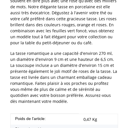
souvent en dire plus avec une rose qu'avec des milliers
de mots. Notre élégante tasse en porcelaine est elle
aussi très évocatrice. Dégustez à l'avenir votre thé ou
votre café préféré dans cette gracieuse tasse. Les roses
brillent dans des couleurs rouges, orange et roses. En
combinaison avec les feuilles vert foncé, vous obtenez
un modèle tout à fait élégant pour votre collection ou
pour la table du petit-déjeuner ou du café.
La tasse romantique a une capacité d'environ 270 ml,
un diamètre d'environ 9 cm et une hauteur de 6,5 cm.
La soucoupe incluse a un diamètre d'environ 15 cm et
présente également le joli motif de roses de la tasse. La
tasse est livrée dans un charmant emballage cadeau
romantique. Faites plaisir à vos proches ou profitez
vous-même de plus de calme et de sérénité au
quotidien avec votre boisson préférée. Assurez-vous
dès maintenant votre modèle.
#productDetails.itemInformation#
#productDetails.itemValue#
Poids de l'article:
0,47
Kg