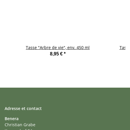
Tasse "Arbre de vie", env. 450 ml
Tasse
8,95 €
*
Adresse et contact
Benera
Christian Grabe