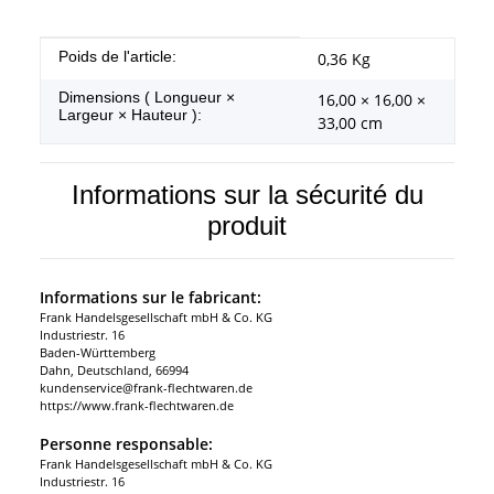
#productDetails.itemInformation#
#productDetails.itemValue#
Poids de l'article:
0,36
Kg
Dimensions ( Longueur ×
16,00 × 16,00 ×
Largeur × Hauteur ):
33,00 cm
Informations sur la sécurité du
produit
Informations sur le fabricant:
Frank Handelsgesellschaft mbH & Co. KG
Industriestr. 16
Baden-Württemberg
Dahn, Deutschland, 66994
kundenservice@frank-flechtwaren.de
https://www.frank-flechtwaren.de
Personne responsable:
Frank Handelsgesellschaft mbH & Co. KG
Industriestr. 16