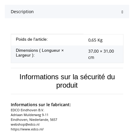
Description
#productDetails.itemInformation#
#productDetails.itemValue#
Poids de l'article:
0,65
Kg
Dimensions ( Longueur ×
37,00 × 31,00
Largeur ):
cm
Informations sur la sécurité du
produit
Informations sur le fabricant:
EDCO Eindhoven B.V.
Adriaan Mulderweg 9-11
Eindhoven, Niederlande, 5657
webshop@edco.nl
https://www.edco.nl/