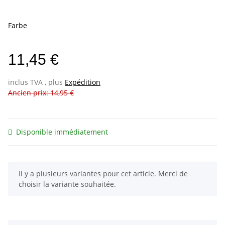
Farbe
11,45 €
inclus TVA , plus
Expédition
Ancien prix: 14,95 €
Disponible immédiatement
x
Il y a plusieurs variantes pour cet article. Merci de
choisir la variante souhaitée.