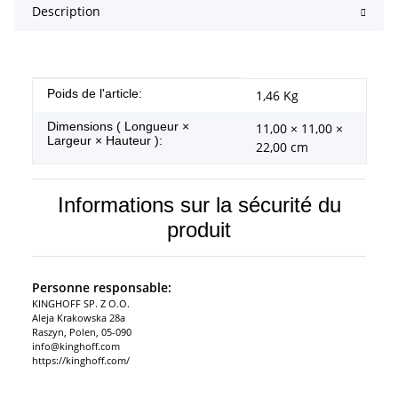
Description
#productDetails.itemInformation#
#productDetails.itemValue#
Poids de l'article:
1,46
Kg
Dimensions ( Longueur ×
11,00 × 11,00 ×
Largeur × Hauteur ):
22,00 cm
Informations sur la sécurité du
produit
Personne responsable:
KINGHOFF SP. Z O.O.
Aleja Krakowska 28a
Raszyn, Polen, 05-090
info@kinghoff.com
https://kinghoff.com/