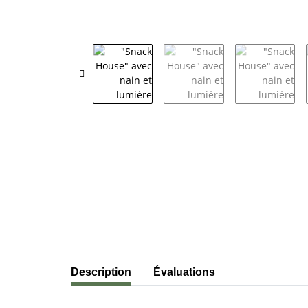
#productDetails.showMoreTabs#
Description
Évaluations