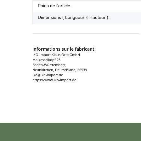
#productDetails.itemInformation#
#productDetails.itemValue#
Poids de l'article:
Dimensions ( Longueur × Hauteur ):
Informations sur le fabricant:
IKO-Import Klaus Otte GmbH
Maikesselkopf 23
Baden-Württemberg
Neunkirchen, Deutschland, 66539
iko@iko-import.de
https://www.iko-import.de