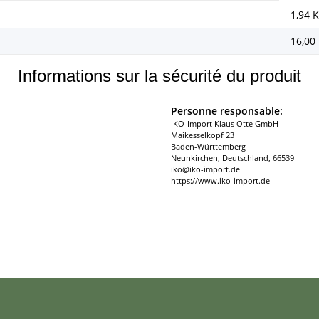
1,94
K
16,00
Informations sur la sécurité du produit
Personne responsable:
IKO-Import Klaus Otte GmbH
Maikesselkopf 23
Baden-Württemberg
Neunkirchen, Deutschland, 66539
iko@iko-import.de
https://www.iko-import.de