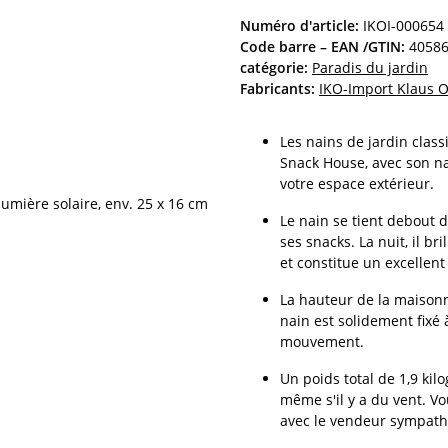
Numéro d'article:
IKOI-000654
Code barre – EAN /GTIN:
4058
catégorie:
Paradis du jardin
Fabricants:
IKO-Import Klaus 
Les nains de jardin clas
Snack House, avec son nai
votre espace extérieur.
Le nain se tient debout d
ses snacks. La nuit, il b
et constitue un excellent
La hauteur de la maisonn
nain est solidement fixé 
mouvement.
Un poids total de 1,9 ki
même s'il y a du vent. V
avec le vendeur sympathi