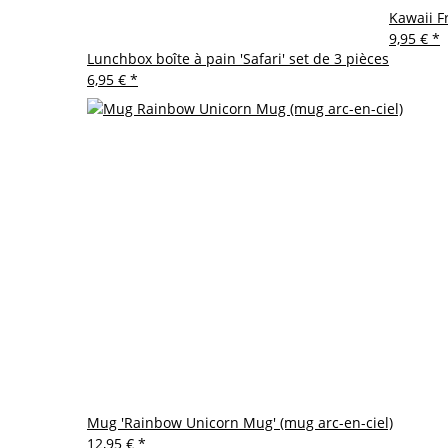
Kawaii F
9,95 €
*
Lunchbox boîte à pain 'Safari' set de 3 pièces
6,95 €
*
Mug 'Rainbow Unicorn Mug' (mug arc-en-ciel)
12,95 €
*