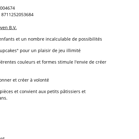
004674
8711252053684
ven B.V.
fants et un nombre incalculable de possibilités
pcakes" pour un plaisir de jeu illimité
férentes couleurs et formes stimule l'envie de créer
çonner et créer à volonté
ièces et convient aux petits pâtissiers et
ans.
nt