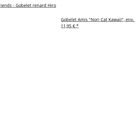
riends - Gobelet renard Hiro
Gobelet Amis "Nori Cat Kawaii", env.
11,95 €
*