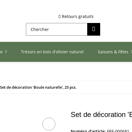
Retours gratuits
te
Trésors en bois d'olivier naturel
Saisons & Fêtes
Set de décoration 'Boule naturelle', 25 pcs.
Set de décoration 'B
Numéro d'article:
FRF-000681