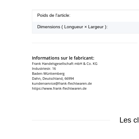
#productDetails.itemInformation#
#productDetails.itemValue#
Poids de l'article:
Dimensions ( Longueur × Largeur ):
Informations sur le fabricant:
Frank Handelsgesellschaft mbH & Co. KG
Industriestr. 16
Baden-Württemberg
Dahn, Deutschland, 66994
kundenservice@frank-flechtwaren.de
https://www.frank-flechtwaren.de
Les cl