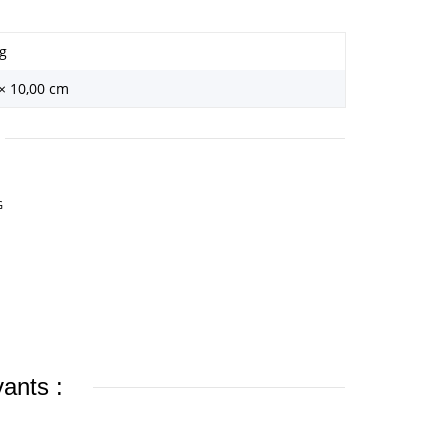
g
 × 10,00 cm
G
vants :