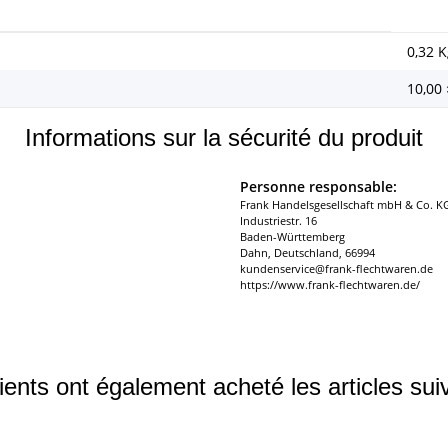
0,32
K
10,00
Informations sur la sécurité du produit
Personne responsable:
Frank Handelsgesellschaft mbH & Co. K
Industriestr. 16
Baden-Württemberg
Dahn, Deutschland, 66994
kundenservice@frank-flechtwaren.de
https://www.frank-flechtwaren.de/
ients ont également acheté les articles sui