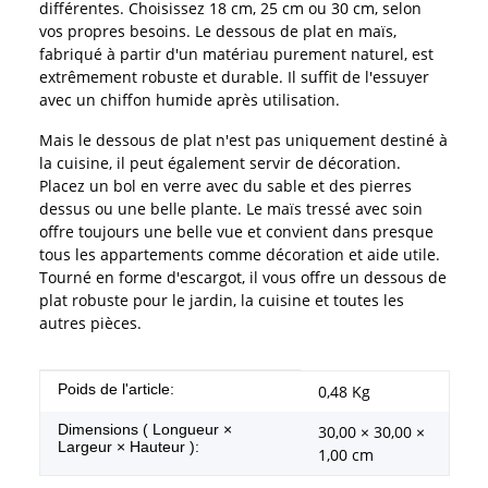
différentes. Choisissez 18 cm, 25 cm ou 30 cm, selon
vos propres besoins. Le dessous de plat en maïs,
fabriqué à partir d'un matériau purement naturel, est
extrêmement robuste et durable. Il suffit de l'essuyer
avec un chiffon humide après utilisation.
Mais le dessous de plat n'est pas uniquement destiné à
la cuisine, il peut également servir de décoration.
Placez un bol en verre avec du sable et des pierres
dessus ou une belle plante. Le maïs tressé avec soin
offre toujours une belle vue et convient dans presque
tous les appartements comme décoration et aide utile.
Tourné en forme d'escargot, il vous offre un dessous de
plat robuste pour le jardin, la cuisine et toutes les
autres pièces.
#productDetails.itemInformation#
#productDetails.itemValue#
Poids de l'article:
0,48
Kg
Dimensions ( Longueur ×
30,00 × 30,00 ×
Largeur × Hauteur ):
1,00 cm