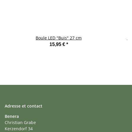
Boule LED "Buis" 27 cm
Se
15,95 €
*
Adresse et contact
Benera
Christian Grabe
Kerzendorf 34