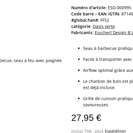
Numéro d'article:
ESD-000995
Code barre – EAN /GTIN:
8714
#global.han#:
FF52
catégorie:
Oasis verte
Fabricants:
Esschert Design B.
Seau à barbecue pratique, 
Facile à transporter avec 
Airflow optimal grâce au
Le charbon de bois est pl
est déjà incluse.
Grille de cuisson pratiq
savoureuses.
27,95 €
inclus TVA , plus
Expédition