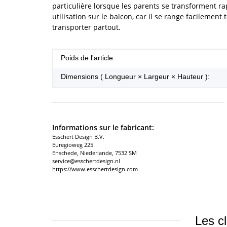
particulière lorsque les parents se transforment 
utilisation sur le balcon, car il se range facilement
transporter partout.
#productDetails.itemInformation#
#productDetails.itemValue#
Poids de l'article:
Dimensions ( Longueur × Largeur × Hauteur ):
Informations sur le fabricant:
Esschert Design B.V.
Euregioweg 225
Enschede, Niederlande, 7532 SM
service@esschertdesign.nl
https://www.esschertdesign.com
Les cl