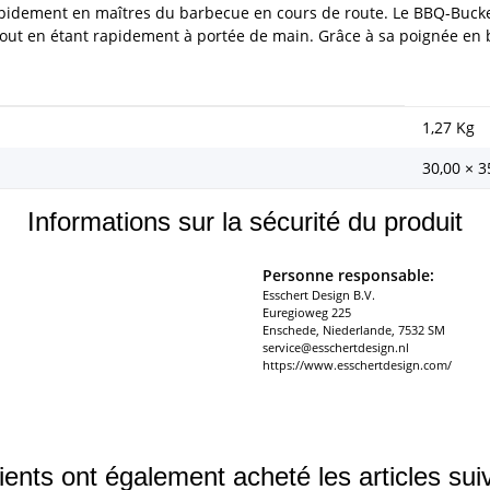
rapidement en maîtres du barbecue en cours de route. Le BBQ-Buck
 tout en étant rapidement à portée de main. Grâce à sa poignée en boi
1,27
Kg
30,00 × 3
Informations sur la sécurité du produit
Personne responsable:
Esschert Design B.V.
Euregioweg 225
Enschede, Niederlande, 7532 SM
service@esschertdesign.nl
https://www.esschertdesign.com/
ients ont également acheté les articles sui