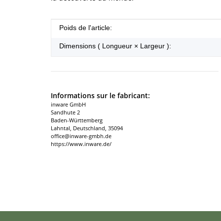
#productDetails.itemInformation#
#productDetails.itemValue#
Poids de l'article:
Dimensions ( Longueur × Largeur ):
Informations sur le fabricant:
inware GmbH
Sandhute 2
Baden-Württemberg
Lahntal, Deutschland, 35094
office@inware-gmbh.de
https://www.inware.de/