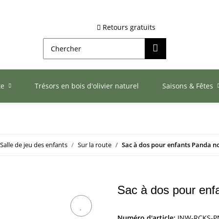
Retours gratuits
te
Trésors en bois d'olivier naturel
Saisons & Fêtes
Salle de jeu des enfants
Sur la route
Sac à dos pour enfants Panda no
Sac à dos pour enfa
Numéro d'article:
INW-RCKS-P