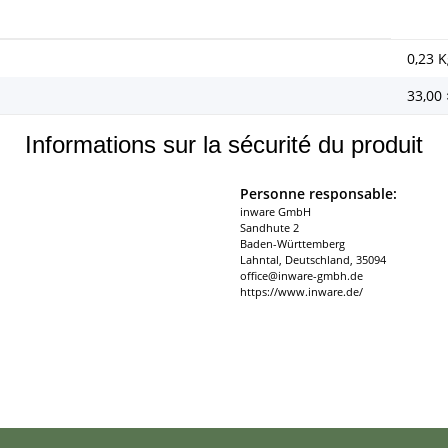
0,23
K
33,00
Informations sur la sécurité du produit
Personne responsable:
inware GmbH
Sandhute 2
Baden-Württemberg
Lahntal, Deutschland, 35094
office@inware-gmbh.de
https://www.inware.de/