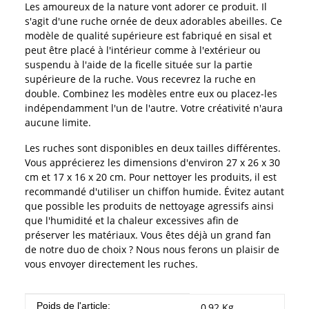
Les amoureux de la nature vont adorer ce produit. Il
s'agit d'une ruche ornée de deux adorables abeilles. Ce
modèle de qualité supérieure est fabriqué en sisal et
peut être placé à l'intérieur comme à l'extérieur ou
suspendu à l'aide de la ficelle située sur la partie
supérieure de la ruche. Vous recevrez la ruche en
double. Combinez les modèles entre eux ou placez-les
indépendamment l'un de l'autre. Votre créativité n'aura
aucune limite.
Les ruches sont disponibles en deux tailles différentes.
Vous apprécierez les dimensions d'environ 27 x 26 x 30
cm et 17 x 16 x 20 cm. Pour nettoyer les produits, il est
recommandé d'utiliser un chiffon humide. Évitez autant
que possible les produits de nettoyage agressifs ainsi
que l'humidité et la chaleur excessives afin de
préserver les matériaux. Vous êtes déjà un grand fan
de notre duo de choix ? Nous nous ferons un plaisir de
vous envoyer directement les ruches.
#productDetails.itemInformation#
#productDetails.itemValue#
Poids de l'article:
0,92
Kg