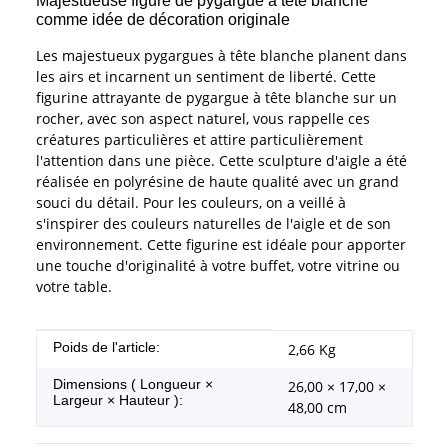
Majestueuse figure de pygargue à tête blanche
comme idée de décoration originale
Les majestueux pygargues à tête blanche planent dans
les airs et incarnent un sentiment de liberté. Cette
figurine attrayante de pygargue à tête blanche sur un
rocher, avec son aspect naturel, vous rappelle ces
créatures particulières et attire particulièrement
l'attention dans une pièce. Cette sculpture d'aigle a été
réalisée en polyrésine de haute qualité avec un grand
souci du détail. Pour les couleurs, on a veillé à
s'inspirer des couleurs naturelles de l'aigle et de son
environnement. Cette figurine est idéale pour apporter
une touche d'originalité à votre buffet, votre vitrine ou
votre table.
#productDetails.itemInformation#
#productDetails.itemValue#
Poids de l'article:
2,66
Kg
Dimensions ( Longueur ×
26,00 × 17,00 ×
Largeur × Hauteur ):
48,00 cm