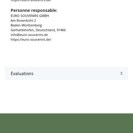
Personne responsable:
EURO SOUVENIRS GMBH
Am Rosenbühl 2
Baden-Württemberg
Gerhardshofen, Deutschland, 91466
info@euro-souvenirs.de
https://euro-souvenirs.de/
Évaluations