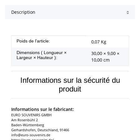
Description
#productDetails.itemInformation#
#productDetails.itemValue#
Poids de l'article:
0,07
Kg
Dimensions ( Longueur ×
30,00 × 9,00 ×
Largeur × Hauteur ):
10,00 cm
Informations sur la sécurité du
produit
Informations sur le fabricant:
EURO SOUVENIRS GMBH
Am Rosenbühl 2
Baden-Württemberg
Gerhardshofen, Deutschland, 91466
info@euro-souvenirs.de
https://euro-souvenirs.de/