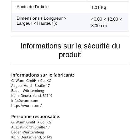
#productDetails.itemInformation#
#productDetails.itemValue#
Poids de l'article:
1,01
Kg
Dimensions ( Longueur ×
40,00 × 12,00 ×
Largeur × Hauteur ):
8,00 cm
Informations sur la sécurité du
produit
Informations sur le fabricant:
G. Wurm GmbH + Co. KG
August-Horch-Straße 17
Baden-Württemberg
Köln, Deutschland, 51149
info@wurm.com
https://wurm.com/
Personne responsable:
G. Wurm GmbH + Co. KG
August-Horch-Straße 17
Baden-Württemberg
Köln, Deutschland, 51149