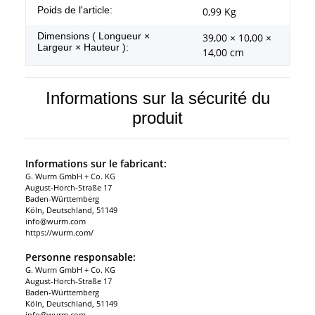
#productDetails.itemInformation#
#productDetails.itemValue#
Poids de l'article:
0,99
Kg
Dimensions ( Longueur ×
39,00 × 10,00 ×
Largeur × Hauteur ):
14,00 cm
Informations sur la sécurité du
produit
Informations sur le fabricant:
G. Wurm GmbH + Co. KG
August-Horch-Straße 17
Baden-Württemberg
Köln, Deutschland, 51149
info@wurm.com
https://wurm.com/
Personne responsable:
G. Wurm GmbH + Co. KG
August-Horch-Straße 17
Baden-Württemberg
Köln, Deutschland, 51149
info@wurm.com