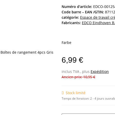
Numéro d'article:
EDCO-00125
Code barre – EAN /GTIN:
8711
catégorie:
Espace de travail cré
Fabricants:
EDCO Eindhoven B.
Farbe
6,99 €
inclus TVA , plus
Expédition
Ancien prix: 10,95 €
Stock limité
Temps de livraison:
2 - 4 jours ouvra