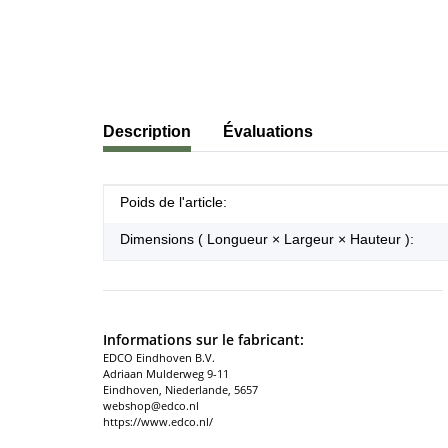
#productDetails.showMoreTabs#
Description
Évaluations
#productDetails.itemInformation#
#productDetails.itemValue#
Poids de l'article:
Dimensions ( Longueur × Largeur × Hauteur ):
Informations sur le fabricant:
EDCO Eindhoven B.V.
Adriaan Mulderweg 9-11
Eindhoven, Niederlande, 5657
webshop@edco.nl
https://www.edco.nl/