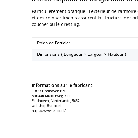
Particulièrement pratique : l'extérieur de l'armoire 
et des compartiments assurent la structure, de sor
coucher ou le dressing.
#productDetails.itemInformation#
#productDetails.itemValue#
Poids de l'article:
Dimensions ( Longueur × Largeur × Hauteur ):
Informations sur le fabricant:
EDCO Eindhoven B.V.
Adriaan Mulderweg 9-11
Eindhoven, Niederlande, 5657
webshop@edco.nl
https://www.edco.nl/