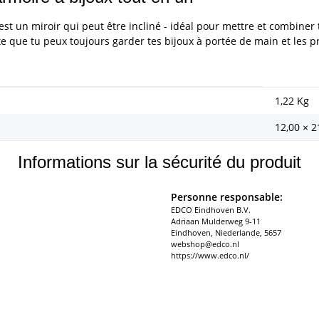
est un miroir qui peut être incliné - idéal pour mettre et combiner t
te que tu peux toujours garder tes bijoux à portée de main et les 
1,22
Kg
12,00 × 2
Informations sur la sécurité du produit
Personne responsable:
EDCO Eindhoven B.V.
Adriaan Mulderweg 9-11
Eindhoven, Niederlande, 5657
webshop@edco.nl
https://www.edco.nl/