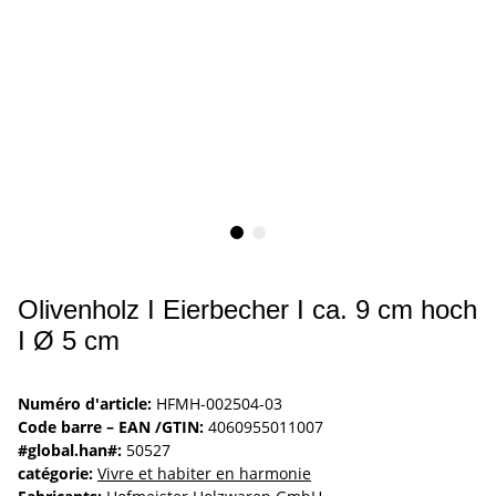
Olivenholz I Eierbecher I ca. 9 cm hoch
I Ø 5 cm
Numéro d'article:
HFMH-002504-03
Code barre – EAN /GTIN:
4060955011007
#global.han#:
50527
catégorie:
Vivre et habiter en harmonie