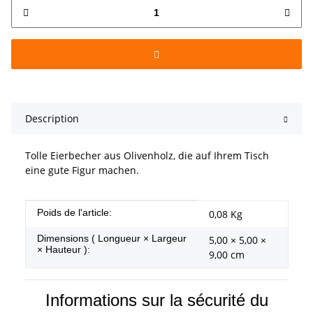
Description
Tolle Eierbecher aus Olivenholz, die auf Ihrem Tisch
eine gute Figur machen.
#productDetails.itemInformation#
#productDetails.itemValue#
Poids de l'article:
0,08
Kg
Dimensions ( Longueur × Largeur
5,00 × 5,00 ×
× Hauteur ):
9,00 cm
Informations sur la sécurité du