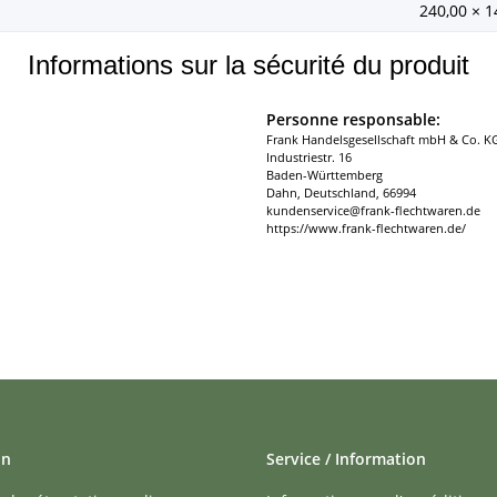
240,00 × 1
Informations sur la sécurité du produit
Personne responsable:
Frank Handelsgesellschaft mbH & Co. K
Industriestr. 16
Baden-Württemberg
Dahn, Deutschland, 66994
kundenservice@frank-flechtwaren.de
https://www.frank-flechtwaren.de/
on
Service / Information