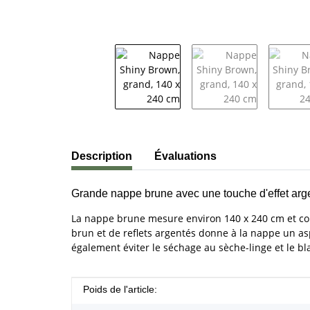
#productDetails.showMoreTabs#
Description
Évaluations
Grande nappe brune avec une touche d'effet arg
La nappe brune mesure environ 140 x 240 cm et con
brun et de reflets argentés donne à la nappe un aspe
également éviter le séchage au sèche-linge et le bl
#productDetails.itemInformation#
#productDetails.itemValue#
Poids de l'article: