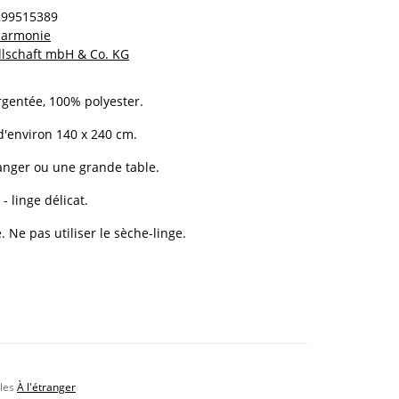
299515389
 harmonie
llschaft mbH & Co. KG
gentée, 100% polyester.
 d'environ 140 x 240 cm.
manger ou une grande table.
- linge délicat.
 Ne pas utiliser le sèche-linge.
bles
À l'étranger