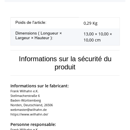
#productDetails.itemInformation#
#productDetails.itemValue#
Poids de l'article:
0,29
Kg
Dimensions ( Longueur ×
13,00 × 10,00 ×
Largeur × Hauteur ):
10,00 cm
Informations sur la sécurité du
produit
Informations sur le fabricant:
Frank Wilhahn e.K.
Stellmacherstraße 6
Baden-Württemberg
Norden, Deutschland, 26506
webmaster@wilhahn.de
https://www.wilhahn.de/
Personne responsable:
Frank Wilhahn e.K.