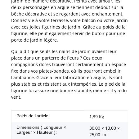
jardin de manière décorative. Peints avec amour, les
deux personnages en argile se tiennent debout sur la
bêche décorative et se regardent avec enchantement.
Donnez vie à votre terrasse, votre balcon ou votre jardin
avec ces jolies figurines de jardin. Grâce au poids de la
figurine, elle peut également servir de butoir pour une
porte de jardin légère.
Qui a dit que seuls les nains de jardin avaient leur
place dans un parterre de fleurs ? Ces deux
compagnons dorés trouveront certainement un espace
fixe dans vos plates-bandes, où ils pourront embellir
l'ambiance. Grâce à leur fabrication en argile, ils sont
plus stables et résistent aux intempéries. Le pied de la
figurine lui assure une bonne stabilité, même s'il y a du
vent.
#productDetails.itemInformation#
#productDetails.itemValue#
Poids de l'article:
1,39
Kg
Dimensions ( Longueur ×
30,00 × 13,00 ×
Largeur × Hauteur ):
25,00 cm