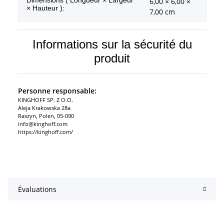
Dimensions ( Longueur × Largeur
6,00 × 6,00 ×
× Hauteur ):
7,00 cm
Informations sur la sécurité du
produit
Personne responsable:
KINGHOFF SP. Z O.O.
Aleja Krakowska 28a
Raszyn, Polen, 05-090
info@kinghoff.com
https://kinghoff.com/
Évaluations