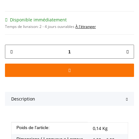
Disponible immédiatement
Temps de livraison:
2 - 4 jours ouvrables
À l'étranger
Description
#productDetails.itemInformation#
#productDetails.itemValue#
Poids de l'article:
0,14
Kg