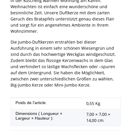
in der kuschelig warmen Wohnung am Kamin.
Weihnachten ist einfach eine wunderschöne und
besinnliche Zeit. Unsere Duftkerze mit dem zarten
Geruch des Bratapfels unterstützt genau dieses Flair
und sorgt für ein angenehmes Ambiente in Ihrem
Wohnzimmer.
Die Jumbo-Duftkerzen erstrahlen bei dieser
Ausführung in einem sehr schönen Wiesengrün und
sind durch das hochwertige Weckglas windgeschützt.
Zudem bleibt das flüssige Kerzenwachs in dem Glas
und verhindert so lästige Wachsflecken oder –spuren
auf dem Untergrund. Sie haben die Möglichkeit,
zwischen zwei unterschiedlichen Größen zu wählen,
Big-Jumbo Kerze oder Mini-Jumbo Kerze.
#productDetails.itemInformation#
#productDetails.itemValue#
Poids de l'article:
0,55
Kg
Dimensions ( Longueur ×
7,00 × 7,00 ×
Largeur × Hauteur ):
14,00 cm