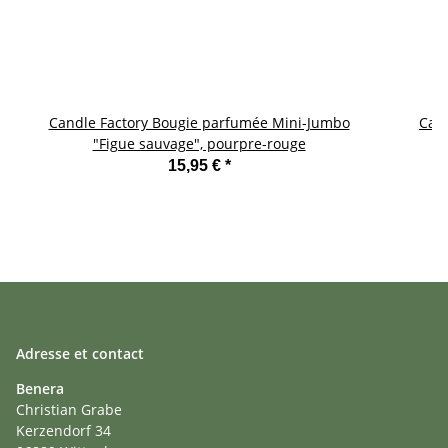
Candle Factory Bougie parfumée Mini-Jumbo
Can
"Figue sauvage", pourpre-rouge
15,95 €
*
Adresse et contact
Benera
Christian Grabe
Kerzendorf 34