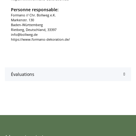
Personne responsable:
Formano // Chr. Bollweg e.K.
Markenstr. 130
Baden-Württemberg
Rietberg, Deutschland, 33397
info@bollweg.de
https://www.formano-dekoration.de/
Évaluations