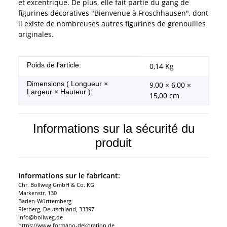
et excentrique. De plus, elle fait partie du gang de
figurines décoratives "Bienvenue à Froschhausen", dont
il existe de nombreuses autres figurines de grenouilles
originales.
#productDetails.itemInformation#
#productDetails.itemValue#
Poids de l'article:
0,14
Kg
Dimensions ( Longueur ×
9,00 × 6,00 ×
Largeur × Hauteur ):
15,00 cm
Informations sur la sécurité du
produit
Informations sur le fabricant:
Chr. Bollweg GmbH & Co. KG
Markenstr. 130
Baden-Württemberg
Rietberg, Deutschland, 33397
info@bollweg.de
https://www.formano-dekoration.de