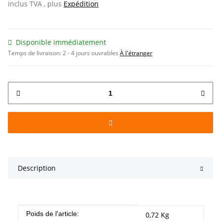
inclus TVA , plus
Expédition
Disponible immédiatement
Temps de livraison:
2 - 4 jours ouvrables
À l'étranger
Description
#productDetails.itemInformation#
#productDetails.itemValue#
Poids de l'article:
0,72
Kg