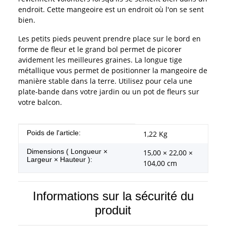
endroit. Cette mangeoire est un endroit où l'on se sent
bien.
Les petits pieds peuvent prendre place sur le bord en
forme de fleur et le grand bol permet de picorer
avidement les meilleures graines. La longue tige
métallique vous permet de positionner la mangeoire de
manière stable dans la terre. Utilisez pour cela une
plate-bande dans votre jardin ou un pot de fleurs sur
votre balcon.
#productDetails.itemInformation#
#productDetails.itemValue#
Poids de l'article:
1,22
Kg
Dimensions ( Longueur ×
15,00 × 22,00 ×
Largeur × Hauteur ):
104,00 cm
Informations sur la sécurité du
produit