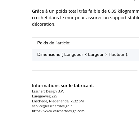
Grâce à un poids total très faible de 0,35 kilogram
crochet dans le mur pour assurer un support stable
décoration.
#productDetails.itemInformation#
#productDetails.itemValue#
Poids de l'article:
Dimensions ( Longueur × Largeur × Hauteur ):
Informations sur le fabricant:
Esschert Design B.V.
Euregioweg 225
Enschede, Niederlande, 7532 SM
service@esschertdesign.nl
https://www.esschertdesign.com