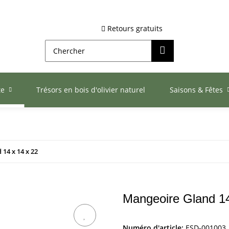
Retours gratuits
te
Trésors en bois d'olivier naturel
Saisons & Fêtes
14 x 14 x 22
Mangeoire Gland 14
Numéro d'article:
ESD-001003