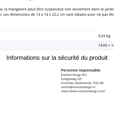
me, la mangeoire peut être suspendue non seulement dans le jardin, m
. Les dimensions de 14 x 14 x 22,2 cm sont idéales pour ne pas êtr
0,24
Kg
14,00 × 1
Informations sur la sécurité du produit
Personne responsable:
Esschert Design B.V.
Euregioweg 225
Enschede, Niederlande, 7532 SM
service@esschertdesign.nl
https://www.esschertdesign.com/