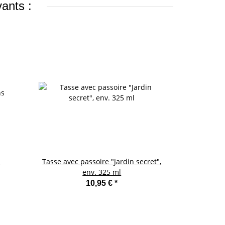
vants :
s
Tasse avec passoire "Jardin secret",
Superbe 
env. 325 ml
d'olivie
10,95 €
*