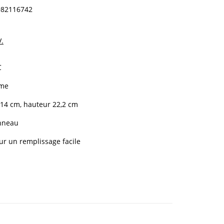
982116742
V.
C
mme
 14 cm, hauteur 22,2 cm
anneau
ur un remplissage facile