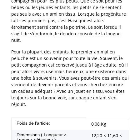
compagnon pour les plus petits. Que ce soit pour les
bébés ou les jeunes enfants, les petits ne se sentent
pas seuls avec un ami en tissu. Lorsque la progéniture
fait ses premiers pas, c'est Hasi qui est alors
étroitement serré contre la poitrine. Le soir, lorsqu'il
s'agit de s'endormir, le doudou console de la longue
nuit.
Pour la plupart des enfants, le premier animal en
peluche est un souvenir pour toute la vie. Souvent, le
petit compagnon est conservé jusqu'à l'âge adulte, où il
peut alors vivre, usé mais heureux, une existence dans
une boîte à souvenirs. Vous avez peut-être des amis qui
viennent de devenir parents et vous cherchez encore
un cadeau adéquat ? Avec un jouet en tissu, vous êtes
toujours sur la bonne voie, car chaque enfant s'en
réjouit.
#productDetails.itemInformation#
#productDetails.itemValue#
Poids de l'article:
0,08
Kg
Dimensions ( Longueur ×
12,20 × 11,60 ×
Largeur × Hauteur ):