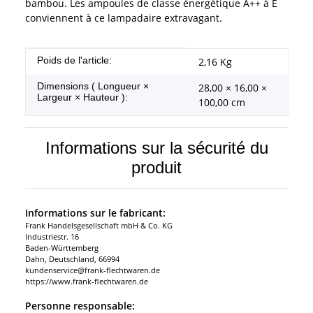
bambou. Les ampoules de classe énergétique A++ à E
conviennent à ce lampadaire extravagant.
#productDetails.itemInformation#
#productDetails.itemValue#
Poids de l'article:
2,16
Kg
Dimensions ( Longueur ×
28,00 × 16,00 ×
Largeur × Hauteur ):
100,00 cm
Informations sur la sécurité du
produit
Informations sur le fabricant:
Frank Handelsgesellschaft mbH & Co. KG
Industriestr. 16
Baden-Württemberg
Dahn, Deutschland, 66994
kundenservice@frank-flechtwaren.de
https://www.frank-flechtwaren.de
Personne responsable: