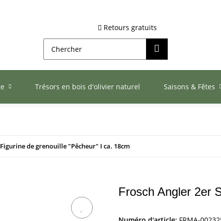
Retours gratuits
te
Trésors en bois d'olivier naturel
Saisons & Fêtes
Figurine de grenouille "Pêcheur" I ca. 18cm
Frosch Angler 2er 
Numéro d'article:
FRMA-00232