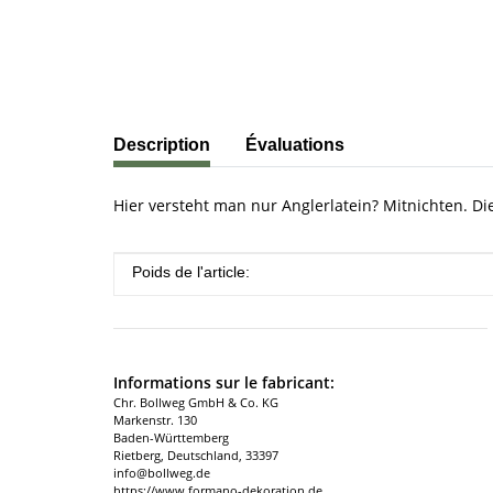
#productDetails.showMoreTabs#
Description
Évaluations
Hier versteht man nur Anglerlatein? Mitnichten. 
#productDetails.itemInformation#
#productDetails.itemValue#
Poids de l'article:
Informations sur le fabricant:
Chr. Bollweg GmbH & Co. KG
Markenstr. 130
Baden-Württemberg
Rietberg, Deutschland, 33397
info@bollweg.de
https://www.formano-dekoration.de