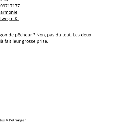
809717177
 harmonie
lweg e.K.
gon de pêcheur ? Non, pas du tout. Les deux
à fait leur grosse prise.
bles
À l'étranger