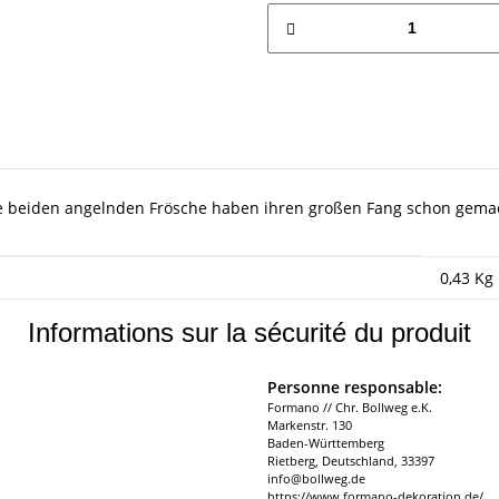
Die beiden angelnden Frösche haben ihren großen Fang schon gema
0,43
Kg
Informations sur la sécurité du produit
Personne responsable:
Formano // Chr. Bollweg e.K.
Markenstr. 130
Baden-Württemberg
Rietberg, Deutschland, 33397
info@bollweg.de
https://www.formano-dekoration.de/