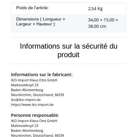
#productDetails.itemInformation#
#productDetails.itemValue#
Poids de l'article:
2,54
Kg
Dimensions ( Longueur ×
34,00 × 15,00 ×
Largeur × Hauteur ):
38,00 cm
Informations sur la sécurité du
produit
Informations sur le fabricant:
IKO-Import Klaus Otte GmbH
Maikesselkopf 23
Baden-Württemberg
Neunkirchen, Deutschland, 66539
iko@iko-import.de
https://www.iko-import.de
Personne responsable:
IKO-Import Klaus Otte GmbH
Maikesselkopf 23
Baden-Württemberg
Neunkirchen, Deutschland, 66539