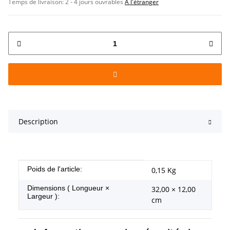
Temps de livraison:
2 - 4 jours ouvrables
À l'étranger
Description
#productDetails.itemInformation#
#productDetails.itemValue#
Poids de l'article:
0,15
Kg
Dimensions ( Longueur ×
32,00 × 12,00
Largeur ):
cm