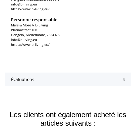
info@b-living.eu
https://www.b-living.eu/
Personne responsable:
Mars & More // B-Living
Platinastraat 100
Hengelo, Niederlande, 7554 NB
info@b-living.eu
https://www.b-living.eu/
Évaluations
Les clients ont également acheté les
articles suivants :