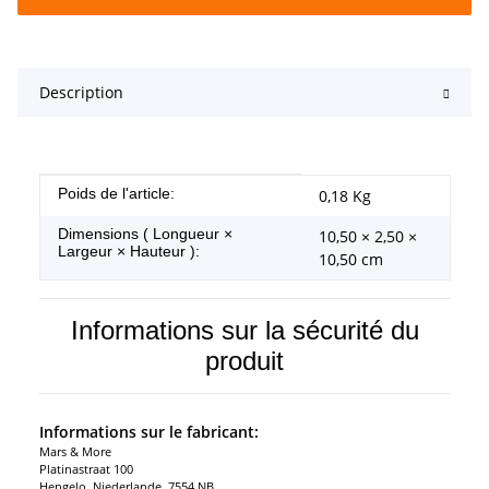
Description
#productDetails.itemInformation#
#productDetails.itemValue#
Poids de l'article:
0,18
Kg
Dimensions ( Longueur ×
10,50 × 2,50 ×
Largeur × Hauteur ):
10,50 cm
Informations sur la sécurité du
produit
Informations sur le fabricant:
Mars & More
Platinastraat 100
Hengelo, Niederlande, 7554 NB