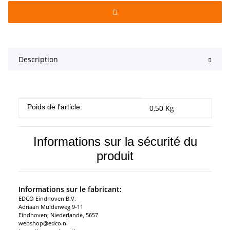
Description
#productDetails.itemInformation#
#productDetails.itemValue#
Poids de l'article:
0,50
Kg
Informations sur la sécurité du
produit
Informations sur le fabricant:
EDCO Eindhoven B.V.
Adriaan Mulderweg 9-11
Eindhoven, Niederlande, 5657
webshop@edco.nl