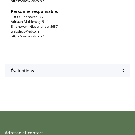
https://www.edco.nl/
Personne responsable:
EDCO Eindhoven B.V.
Adriaan Mulderweg 9-11
Eindhoven, Niederlande, 5657
webshop@edco.nl
https://www.edco.nl/
Évaluations
Adresse et contact